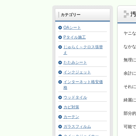
汚
カテゴリー
OAシート
ヤニ
Pタイル施工
なか
じゅらく～クロス張替
え
無理
たたみシート
インクジェット
余計
インターネット格安価
それ
格
ウッドタイル
綺麗
カビ対策
部分
カーテン
ガラスフィルム
可能