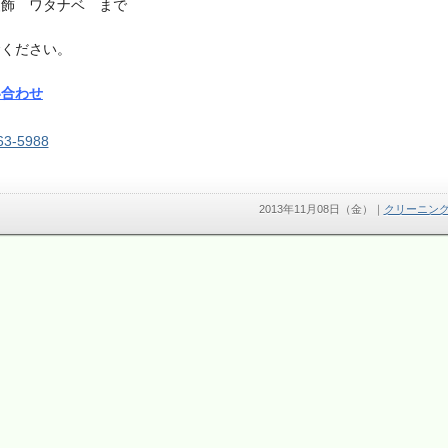
装飾 ワタナベ まで
命ください。
い合わせ
63-5988
2013年11月08日（金）
｜
クリーニン