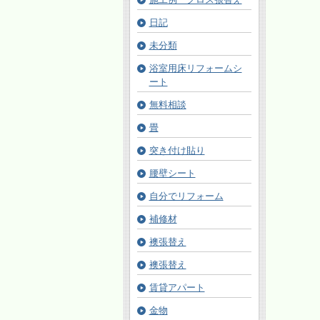
日記
未分類
浴室用床リフォームシ
ート
無料相談
畳
突き付け貼り
腰壁シート
自分でリフォーム
補修材
襖張替え
襖張替え
賃貸アパート
金物