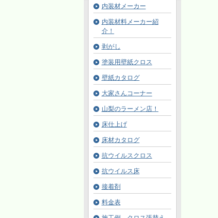
内装材メーカー
内装材料メーカー紹
介！
剥がし
塗装用壁紙クロス
壁紙カタログ
大家さんコーナー
山梨のラーメン店！
床仕上げ
床材カタログ
抗ウイルスクロス
抗ウイルス床
接着剤
料金表
施工例 クロス張替え