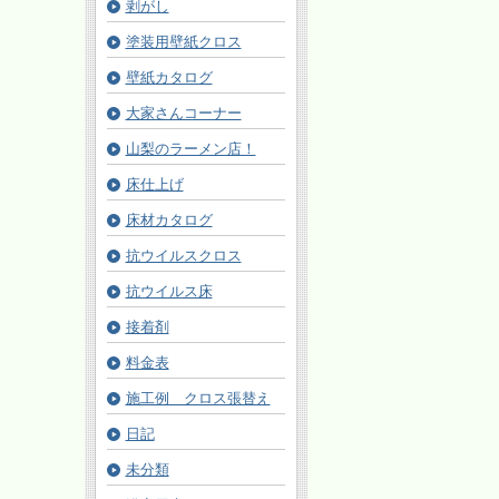
剥がし
塗装用壁紙クロス
壁紙カタログ
大家さんコーナー
山梨のラーメン店！
床仕上げ
床材カタログ
抗ウイルスクロス
抗ウイルス床
接着剤
料金表
施工例 クロス張替え
日記
未分類