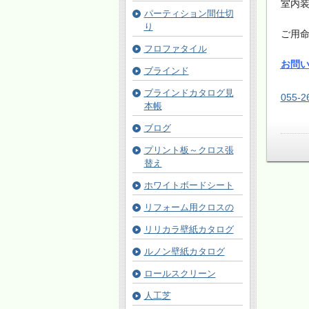
室内
パーティション間仕切
り
ご用
フロファタイル
お問
ブラインド
ブラインドカタログ見
055-2
本帳
ブログ
プリント板～クロス張
替え
ホワイトボードシート
リフォーム用クロスの
リリカラ壁紙カタログ
ルノン壁紙カタログ
ロールスクリーン
人工芝