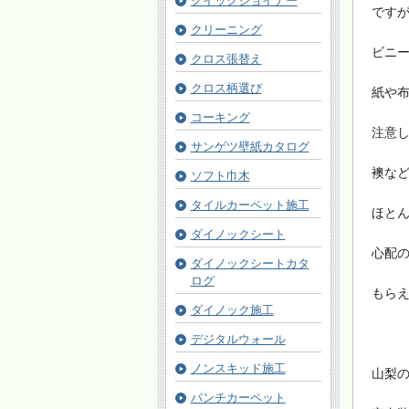
クイックジョイナー
です
クリーニング
ビニー
クロス張替え
クロス柄選び
紙や
コーキング
注意
サンゲツ壁紙カタログ
襖な
ソフト巾木
タイルカーペット施工
ほと
ダイノックシート
心配
ダイノックシートカタ
ログ
もら
ダイノック施工
デジタルウォール
ノンスキッド施工
山梨
パンチカーペット