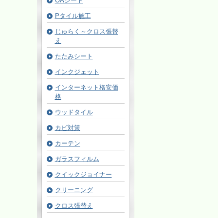
OAシート
Pタイル施工
じゅらく～クロス張替
え
たたみシート
インクジェット
インターネット格安価
格
ウッドタイル
カビ対策
カーテン
ガラスフィルム
クイックジョイナー
クリーニング
クロス張替え