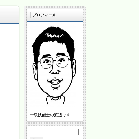
プロフィール
一級技能士の渡辺です
検
索: